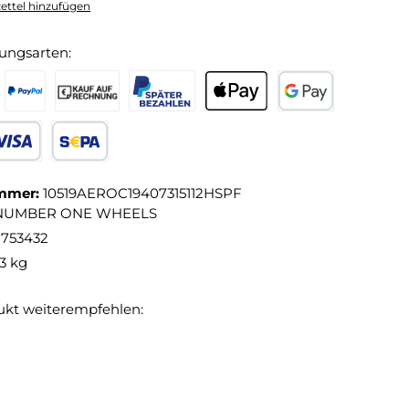
ttel hinzufügen
ungsarten:
mmer:
10519AEROC19407315112HSPF
NUMBER ONE WHEELS
8753432
,3 kg
ukt weiterempfehlen: