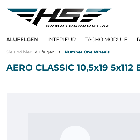
springen
Zur Hauptnavigation springen
ALUFELGEN
INTERIEUR
TACHO MODULE
Sie sind hier:
Alufelgen
Number One Wheels
AERO CLASSIC 10,5x19 5x112 E
Bildergalerie überspringen