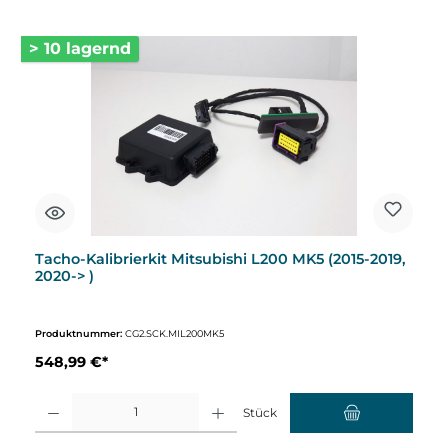
> 10 lagernd
Tacho-Kalibrierkit Mitsubishi L200 MK5 (2015-2019,
2020-> )
Produktnummer:
CG2.SCK.MIL200MK5
548,99 €*
Produkt Anzahl: Gib den gewünschten Wert ein oder benutze die Schaltflächen um d
Stück