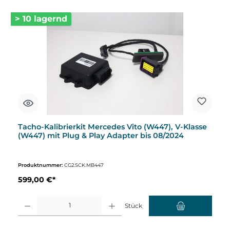
> 10 lagernd
Tacho-Kalibrierkit Mercedes Vito (W447), V-Klasse
(W447) mit Plug & Play Adapter bis 08/2024
Produktnummer:
CG2.SCK.MB447
599,00 €*
Produkt Anzahl: Gib den gewünschten Wert ein oder benutze die Schaltflächen um d
Stück