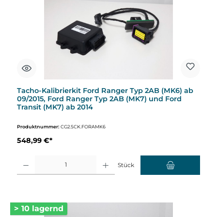
Tacho-Kalibrierkit Ford Ranger Typ 2AB (MK6) ab
09/2015, Ford Ranger Typ 2AB (MK7) und Ford
Transit (MK7) ab 2014
Produktnummer:
CG2.SCK.FORAMK6
548,99 €*
Produkt Anzahl: Gib den gewünschten Wert ein oder benutze die Schaltflächen um d
Stück
> 10 lagernd