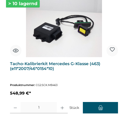
> 10 lagernd
Tacho-Kalibrierkit Mercedes G-Klasse (463)
(e11*2007/46*0154*10)
Produktnummer:
CG2.SCK.MB463
548,99 €*
Produkt Anzahl: Gib den gewünschten Wert ein oder benutze die Schaltflächen um d
Stück