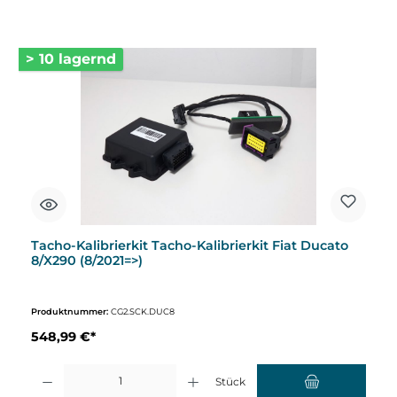
> 10 lagernd
Tacho-Kalibrierkit Tacho-Kalibrierkit Fiat Ducato
8/X290 (8/2021=>)
Produktnummer:
CG2.SCK.DUC8
548,99 €*
Produkt Anzahl: Gib den gewünschten Wert ein oder benutze die Schaltflächen um d
Stück