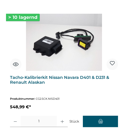
> 10 lagernd
Tacho-Kalibrierkit Nissan Navara D401 & D231 &
Renault Alaskan
Produktnummer:
CG2.SCK.NISD401
548,99 €*
Produkt Anzahl: Gib den gewünschten Wert ein oder benutze die Schaltflächen um d
Stück