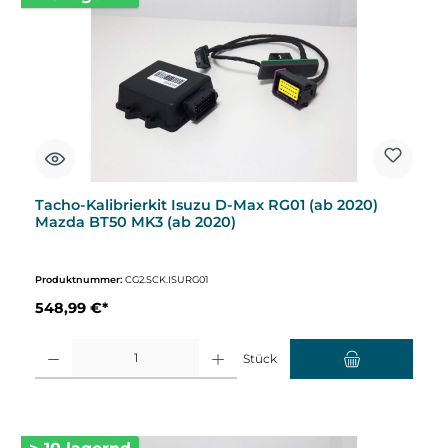
Tacho-Kalibrierkit Isuzu D-Max RG01 (ab 2020)
Mazda BT50 MK3 (ab 2020)
Produktnummer:
CG2.SCK.ISURG01
548,99 €*
Produkt Anzahl: Gib den gewünschten Wert ein oder benutze die Schaltflächen um d
Stück