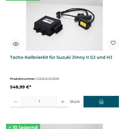
Tacho-Kalibrierkit für Suzuki Jimny II GJ und HJ
Produktnummer:
CG2.SCK.SUZJIM
548,99 €*
Produkt Anzahl: Gib den gewünschten Wert ein oder benutze die Schaltflächen um d
Stück
> 10 lagernd