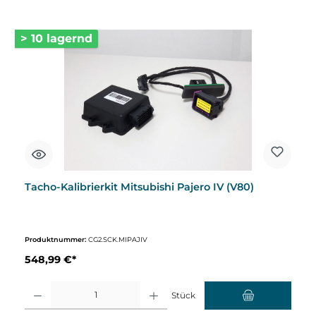
> 10 lagernd
Tacho-Kalibrierkit Mitsubishi Pajero IV (V80)
Produktnummer:
CG2.SCK.MIPAJIV
548,99 €*
Produkt Anzahl: Gib den gewünschten Wert ein oder benutze die Schaltflächen um d
Stück