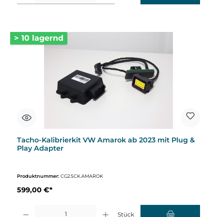
> 10 lagernd
Tacho-Kalibrierkit VW Amarok ab 2023 mit Plug &
Play Adapter
Produktnummer:
CG2.SCK.AMAROK
599,00 €*
Produkt Anzahl: Gib den gewünschten Wert ein oder benutze die Schaltflächen um d
Stück