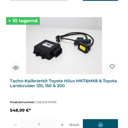
> 10 lagernd
Tacho-Kalibrierkit Toyota Hilux MK7&MK8 & Toyota
Landcruiser 120, 150 & 200
Produktnummer:
CG2.SCK.TOY01
548,99 €*
Produkt Anzahl: Gib den gewünschten Wert ein oder benutze die Schaltflächen um d
Stück