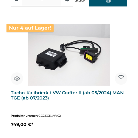
Stück
Nur 4 auf Lager!
Tacho-Kalibrierkit VW Crafter II (ab 05/2024) MAN
TGE (ab 07/2023)
Produktnummer:
CG2.SCK.VW02
749,00 €*