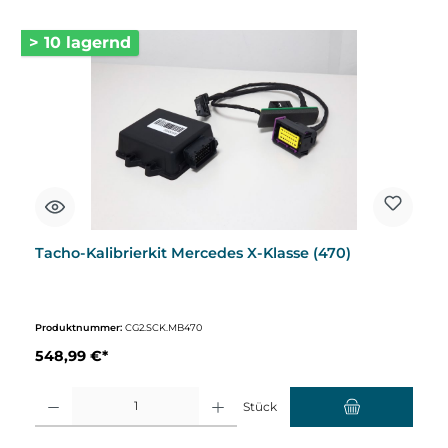
> 10 lagernd
Tacho-Kalibrierkit Mercedes X-Klasse (470)
Produktnummer:
CG2.SCK.MB470
548,99 €*
Produkt Anzahl: Gib den gewünschten Wert ein oder benutze die Schaltflächen um d
Stück