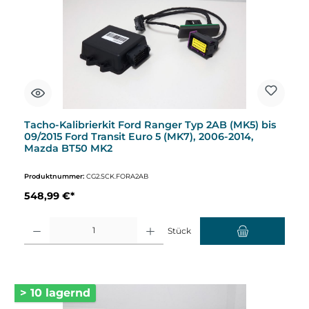
Tacho-Kalibrierkit Ford Ranger Typ 2AB (MK5) bis
09/2015 Ford Transit Euro 5 (MK7), 2006-2014,
Mazda BT50 MK2
Produktnummer:
CG2.SCK.FORA2AB
548,99 €*
Produkt Anzahl: Gib den gewünschten Wert ein oder benutze die Schaltflächen um d
Stück
> 10 lagernd