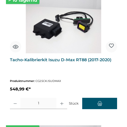
> 10 lagernd
Tacho-Kalibrierkit Isuzu D-Max RT88 (2017-2020)
Produktnummer:
CG2.SCK.ISUDMAX
548,99 €*
Produkt Anzahl: Gib den gewünschten Wert ein oder benutze die Schaltflächen um d
Stück