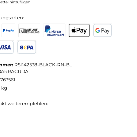
ttel hinzufügen
ungsarten:
mmer:
RSI142538-BLACK-RN-BL
BARRACUDA
8763561
1 kg
ukt weiterempfehlen: