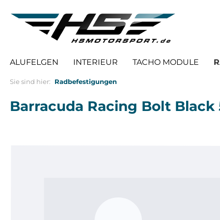
springen
Zur Hauptnavigation springen
ALUFELGEN
INTERIEUR
TACHO MODULE
R
Sie sind hier:
Radbefestigungen
Barracuda Racing Bolt Bla
Bildergalerie überspringen