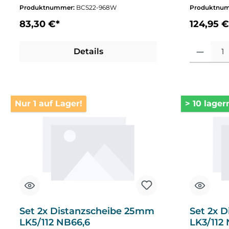
Produktnummer:
BCS22-968W
Produktnu
83,30 €*
124,95 €
Produkt Anza
Details
Nur 1 auf Lager!
> 10 lager
Set 2x Distanzscheibe 25mm
Set 2x 
LK5/112 NB66,6
LK3/112 