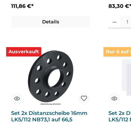
111,86 €*
83,30 €
Produkt Anza
Details
Ausverkauft
Nur 6 auf 
Set 2x Distanzscheibe 16mm
Set 2x 
LK5/112 NB73,1 auf 66,5
LK5/112