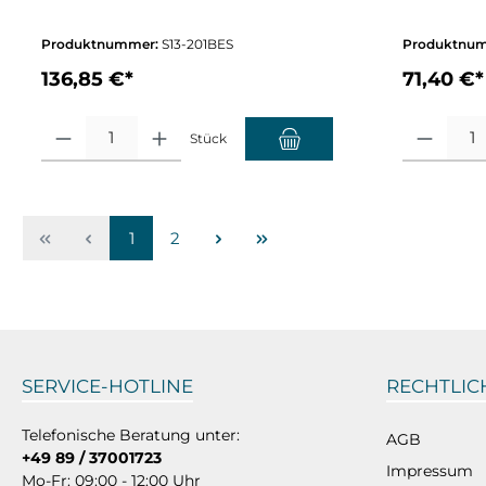
Produktnummer:
S13-201BES
Produktnu
136,85 €*
71,40 €*
Produkt Anzahl: Gib den gewünschten Wert ein oder benutze die Sch
Produkt Anza
Stück
1
2
SERVICE-HOTLINE
RECHTLIC
Telefonische Beratung unter:
AGB
+49 89 / 37001723
Impressum
Mo-Fr: 09:00 - 12:00 Uhr