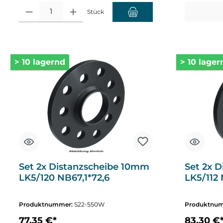
Produkt Anzahl: Gib den gewünschten Wert ein oder benutze die Sch
Stück
> 10 lagernd
> 10 lager
Set 2x Distanzscheibe 10mm
Set 2x 
LK5/120 NB67,1*72,6
LK5/112 
Produktnummer:
S22-550W
Produktnu
77,35 €*
83,30 €