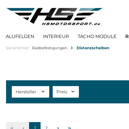
springen
Zur Hauptnavigation springen
ALUFELGEN
INTERIEUR
TACHO MODULE
R
Sie sind hier:
Radbefestigungen
Distanzscheiben
Hersteller
Preis
1
2