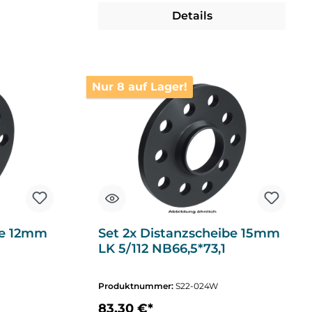
Details
Nur 8 auf Lager!
be 12mm
Set 2x Distanzscheibe 15mm
LK 5/112 NB66,5*73,1
Produktnummer:
S22-024W
83,30 €*