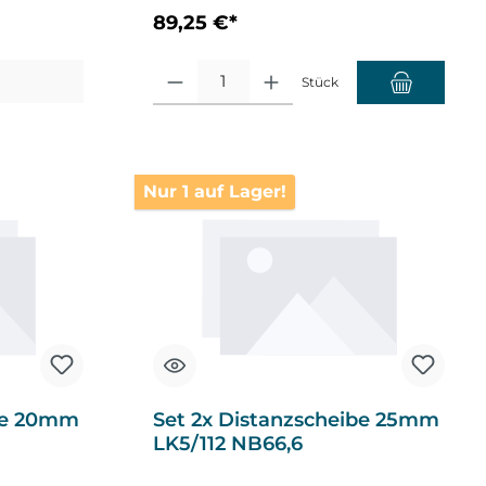
89,25 €*
nzahl zu erhöhen oder zu reduzieren.
Produkt Anzahl: Gib den gewünschten Wert ein oder
Stück
Nur 1 auf Lager!
ibe 20mm
Set 2x Distanzscheibe 25mm
LK5/112 NB66,6