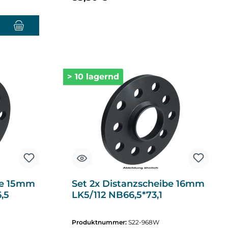
nzahl zu erhöhen oder zu reduzieren.
chten Wert ein oder benutze die Schaltflächen um die Anzahl zu erhöhen o
> 10 lagernd
be 15mm
Set 2x Distanzscheibe 16mm
,5
LK5/112 NB66,5*73,1
Produktnummer:
S22-968W