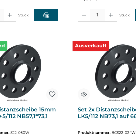
altflächen um die Anzahl zu erhöhen oder zu reduzieren.
hl: Gib den gewünschten Wert ein oder benutze die Schaltflächen um die A
Produkt Anzahl: Gib den gewüns
Stück
Stück
nd
Ausverkauft
Distanzscheibe 15mm
Set 2x Distanzschei
5/112 NB57,1*73,1
LK5/112 NB73,1 auf 66
mmer:
S22-050W
Produktnummer:
BCS22-024W