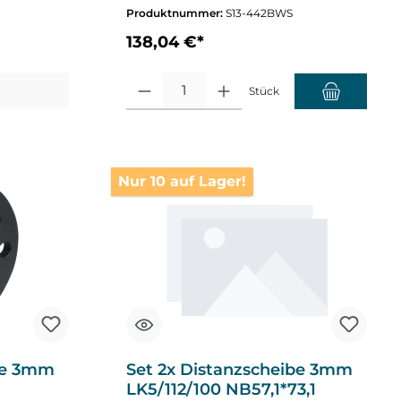
Produktnummer:
S13-442BWS
138,04 €*
nzahl zu erhöhen oder zu reduzieren.
Produkt Anzahl: Gib den gewünschten Wert ein oder
Stück
Nur 10 auf Lager!
ibe 3mm
Set 2x Distanzscheibe 3mm
LK5/112/100 NB57,1*73,1