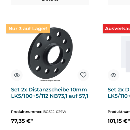
Nur 3 auf Lager!
Ausverkau
Set 2x Distanzscheibe 10mm
Set 2x 
LK5/100+5/112 NB73,1 auf 57,1
LK5/110+
Produktnummer:
BCS22-029W
Produktnu
77,35 €*
101,15 €*