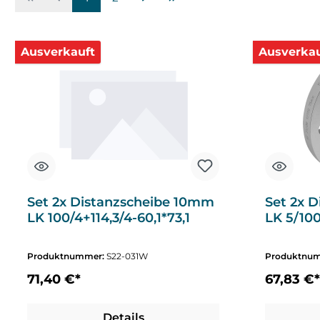
Ausverkauft
Ausverkau
Set 2x Distanzscheibe 10mm
Set 2x 
LK 100/4+114,3/4-60,1*73,1
LK 5/100
Produktnummer:
S22-031W
Produktnu
71,40 €*
67,83 €*
Details