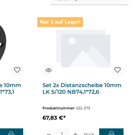
Nur 2 auf Lager!
be 10mm
Set 2x Distanzscheibe 10mm
1*73,1
LK 5/120 NB74,1*72,6
Produktnummer:
S22-273
67,83 €*
chten Wert ein oder benutze die Schaltflächen um die Anzahl zu erhöhen o
Produkt Anzahl: Gib den gewünschten Wert ein oder
Stück