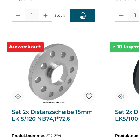
Produkt Anzahl: Gib den gewünschten Wert ein oder benutze die Sch
Produkt Anza
Stück
Ausverkauft
> 10 lager
Set 2x Distanzscheibe 15mm
Set 2x 
LK 5/120 NB74,1*72,6
LK5/100+
Produktnummer:
S22-394
Produktnu