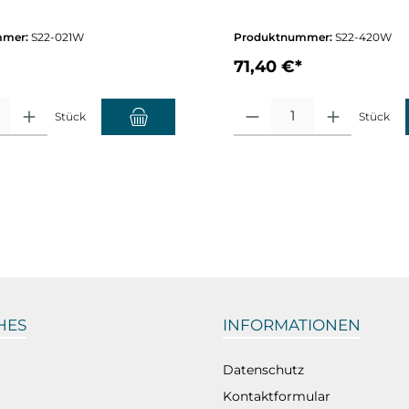
mmer:
S22-021W
Produktnummer:
S22-420W
71,40 €*
altflächen um die Anzahl zu erhöhen oder zu reduzieren.
hl: Gib den gewünschten Wert ein oder benutze die Schaltflächen um die A
Produkt Anzahl: Gib den gewüns
Stück
Stück
HES
INFORMATIONEN
Datenschutz
Kontaktformular