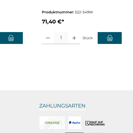
Produktnummer:
S22-549W
71,40 €*
nzahl zu erhöhen oder zu reduzieren.
chten Wert ein oder benutze die Schaltflächen um die Anzahl zu erhöhen o
Produkt Anzahl: Gib den gewünschten Wert ein oder
Stück
ZAHLUNGSARTEN