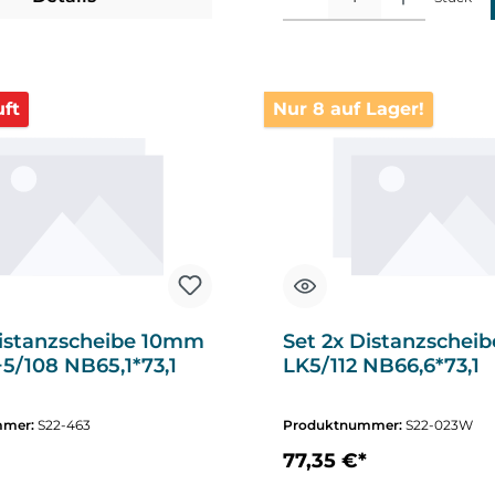
ft
Nur 8 auf Lager!
Distanzscheibe 10mm
Set 2x Distanzschei
5/108 NB65,1*73,1
LK5/112 NB66,6*73,1
mmer:
S22-463
Produktnummer:
S22-023W
77,35 €*