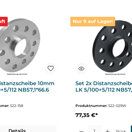
ft
Nur 9 auf Lager!
Distanzscheibe 10mm
Set 2x Distanzschei
+5/112 NB57,1*66.6
LK 5/100+5/112 NB57,
mmer:
S22-158
Produktnummer:
S22-029W
77,35 €*
Produkt Anzahl: Gib den gewüns
Details
Stück