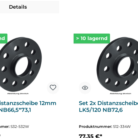
altflächen um die Anzahl zu erhöhen oder zu reduzieren.
Details
nd
> 10 lagernd
Distanzscheibe 12mm
Set 2x Distanzschei
NB66,5*73,1
LK5/120 NB72,6
mmer:
S32-532W
Produktnummer:
S12-334W
*
77,35 €*