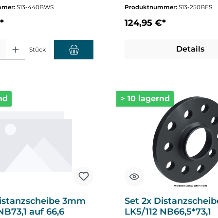
mmer:
S13-440BWS
Produktnummer:
S13-250BES
*
124,95 €*
hl: Gib den gewünschten Wert ein oder benutze die Schaltflächen um die A
Details
Stück
nd
> 10 lagernd
Distanzscheibe 3mm
Set 2x Distanzsche
NB73,1 auf 66,6
LK5/112 NB66,5*73,1