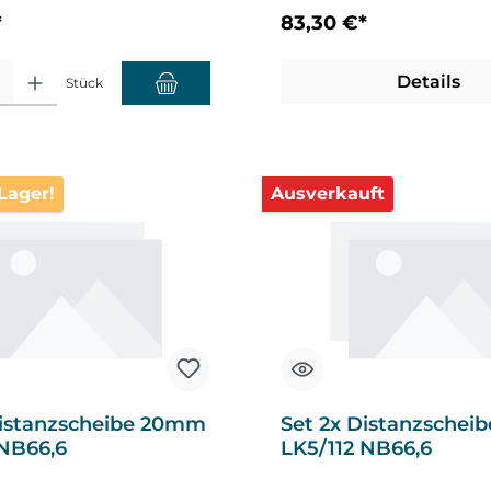
*
83,30 €*
hl: Gib den gewünschten Wert ein oder benutze die Schaltflächen um die A
Details
Stück
Lager!
Ausverkauft
Distanzscheibe 20mm
Set 2x Distanzsche
 NB66,6
LK5/112 NB66,6