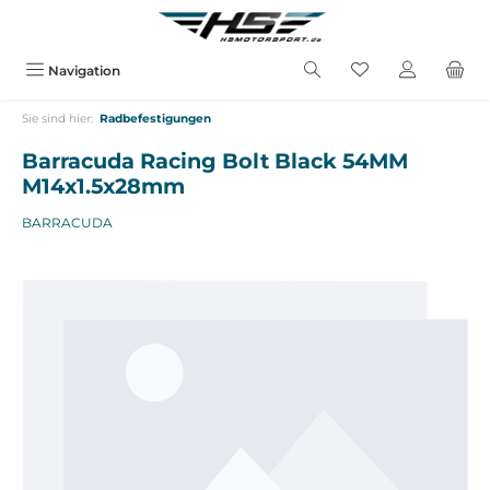
alt springen
Navigation
Sie sind hier:
Radbefestigungen
Barracuda Racing Bolt Black 54MM
M14x1.5x28mm
BARRACUDA
Bildergalerie überspringen