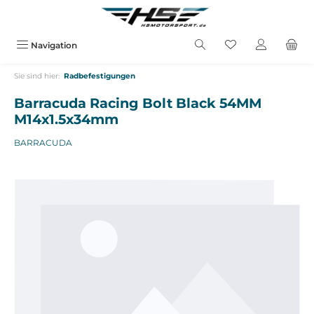
alt springen
Navigation
Sie sind hier:
Radbefestigungen
Barracuda Racing Bolt Black 54MM
M14x1.5x34mm
BARRACUDA
Bildergalerie überspringen