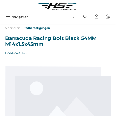
alt springen
Navigation
Sie sind hier:
Radbefestigungen
Barracuda Racing Bolt Black 54MM
M14x1.5x45mm
BARRACUDA
Bildergalerie überspringen