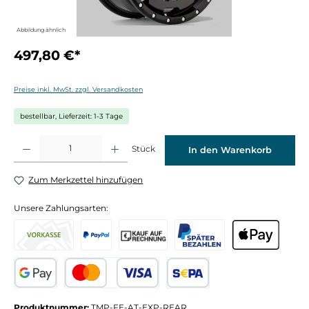
Abbildung ähnlich
497,80 €*
Preise inkl. MwSt. zzgl. Versandkosten
bestellbar, Lieferzeit: 1-3 Tage
Produkt Anzahl: Gib den gewünschten Wert ein oder benutze die Schaltflächen um die 
Stück
In den Warenkorb
Zum Merkzettel hinzufügen
Unsere Zahlungsarten:
Produktnummer:
TMP-FE-AT-EXP-REAR