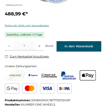
Abbildung ähnlich
488,99 €*
Preise inkl. MwSt. zzgl. Versandkosten
bestellbar, Lieferzeit: 1-3 Tage
Produkt Anzahl: Gib den gewünschten Wert ein oder benutze die Schaltflächen um die 
Stück
In den Warenkorb
Zum Merkzettel hinzufügen
Unsere Zahlungsarten:
Produktnummer:
10018AEROC18177315112HSP
Hersteller:
NUMBER ONE WHEELS