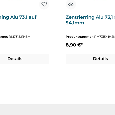
ring Alu 73,1 auf
Zentrierring Alu 73,1
54,1mm
mmer:
RM731521HSM
Produktnummer:
RM731541HS
8,90 €*
altflächen um die Anzahl zu erhöhen oder zu reduzieren.
Details
Details