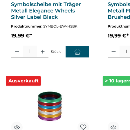
Symbolscheibe mit Träger
Symbols
Metall Elegance Wheels
Metall F
Silver Label Black
Brushed
Produktnummer:
SYMBOL-EW-HSBK
Produktnu
19,99 €*
19,99 €*
Produkt Anzahl: Gib den gewünschten Wert ein oder benutze die Sch
Produkt Anza
Stück
Ausverkauft
> 10 lager