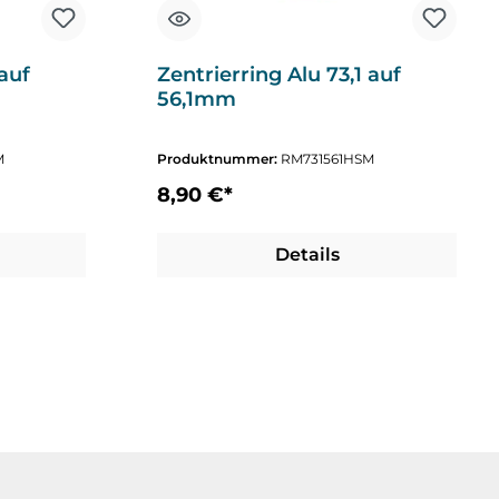
 auf
Zentrierring Alu 73,1 auf
56,1mm
M
Produktnummer:
RM731561HSM
8,90 €*
Details