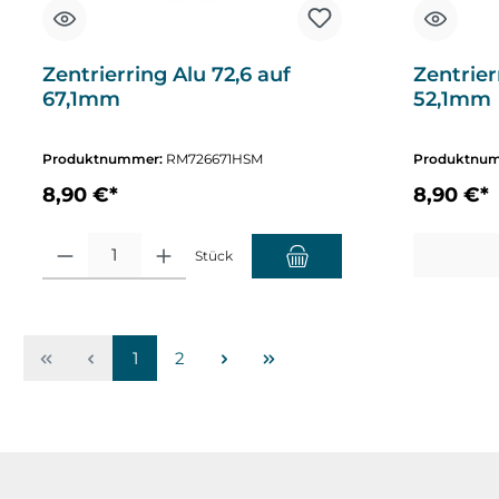
Zentrierring Alu 72,6 auf
Zentrier
67,1mm
52,1mm
Produktnummer:
RM726671HSM
Produktnu
8,90 €*
8,90 €*
Produkt Anzahl: Gib den gewünschten Wert ein oder benutze die Sch
Stück
1
2