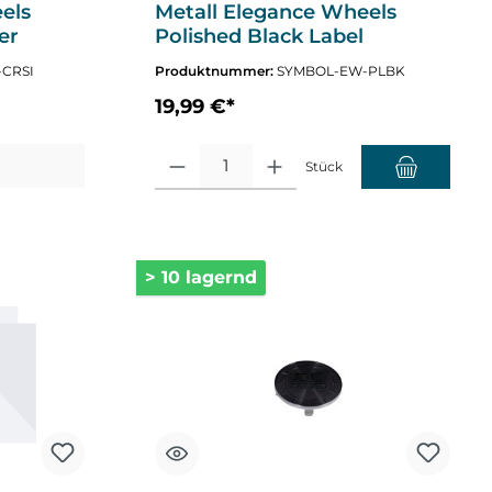
els
Metall Elegance Wheels
er
Polished Black Label
CRSI
Produktnummer:
SYMBOL-EW-PLBK
19,99 €*
nzahl zu erhöhen oder zu reduzieren.
Produkt Anzahl: Gib den gewünschten Wert ein oder
Stück
> 10 lagernd