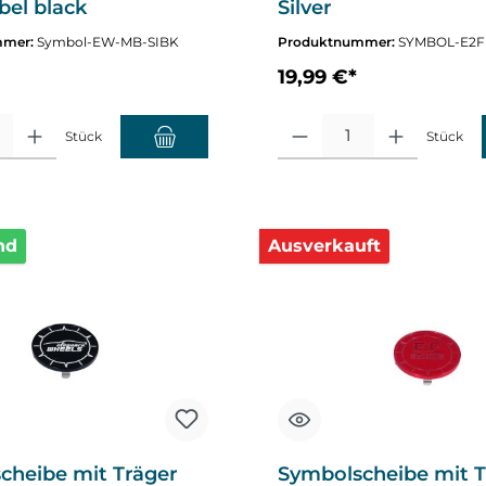
abel black
Silver
mmer:
Symbol-EW-MB-SIBK
Produktnummer:
SYMBOL-E2F
19,99 €*
altflächen um die Anzahl zu erhöhen oder zu reduzieren.
hl: Gib den gewünschten Wert ein oder benutze die Schaltflächen um die A
Produkt Anzahl: Gib den gewüns
Stück
Stück
nd
Ausverkauft
cheibe mit Träger
Symbolscheibe mit T