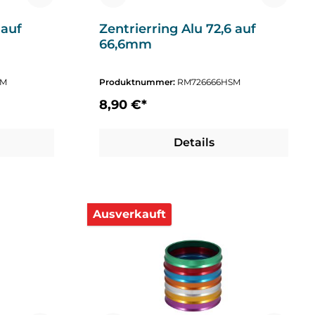
 auf
Zentrierring Alu 72,6 auf
66,6mm
SM
Produktnummer:
RM726666HSM
8,90 €*
nzahl zu erhöhen oder zu reduzieren.
Details
Ausverkauft