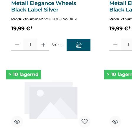
Metall Elegance Wheels
Metall 
Black Label Silver
Black L
Produktnummer:
SYMBOL-EW-BKSI
Produktnu
19,99 €*
19,99 €*
Produkt Anzahl: Gib den gewünschten Wert ein oder benutze die Sch
Produkt Anza
Stück
> 10 lagernd
> 10 lager