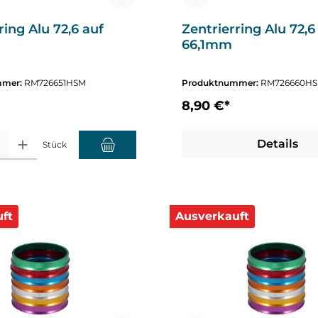
ring Alu 72,6 auf
Zentrierring Alu 72,6
66,1mm
mmer:
RM726651HSM
Produktnummer:
RM726660H
8,90 €*
hl: Gib den gewünschten Wert ein oder benutze die Schaltflächen um die A
Details
Stück
ft
Ausverkauft