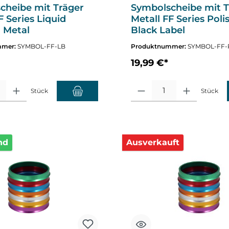
cheibe mit Träger
Symbolscheibe mit T
F Series Liquid
Metall FF Series Poli
 Metal
Black Label
mmer:
SYMBOL-FF-LB
Produktnummer:
SYMBOL-FF-
19,99 €*
altflächen um die Anzahl zu erhöhen oder zu reduzieren.
hl: Gib den gewünschten Wert ein oder benutze die Schaltflächen um die A
Produkt Anzahl: Gib den gewüns
Stück
Stück
nd
Ausverkauft