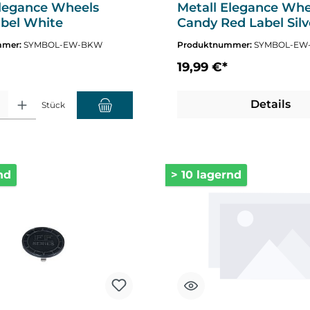
Elegance Wheels
Metall Elegance Whe
abel White
Candy Red Label Silv
mmer:
SYMBOL-EW-BKW
Produktnummer:
SYMBOL-EW-
19,99 €*
altflächen um die Anzahl zu erhöhen oder zu reduzieren.
hl: Gib den gewünschten Wert ein oder benutze die Schaltflächen um die A
Details
Stück
nd
> 10 lagernd