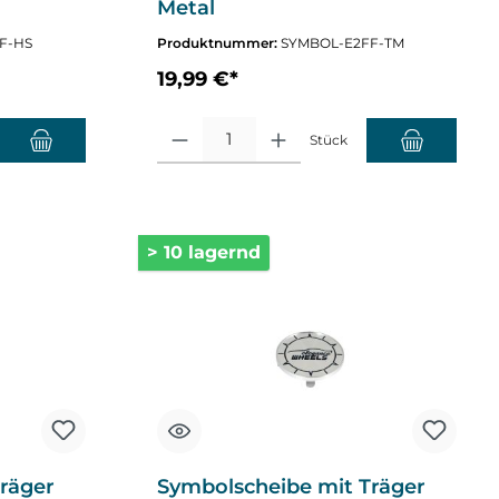
Metal
F-HS
Produktnummer:
SYMBOL-E2FF-TM
19,99 €*
nzahl zu erhöhen oder zu reduzieren.
chten Wert ein oder benutze die Schaltflächen um die Anzahl zu erhöhen o
Produkt Anzahl: Gib den gewünschten Wert ein oder
Stück
> 10 lagernd
räger
Symbolscheibe mit Träger