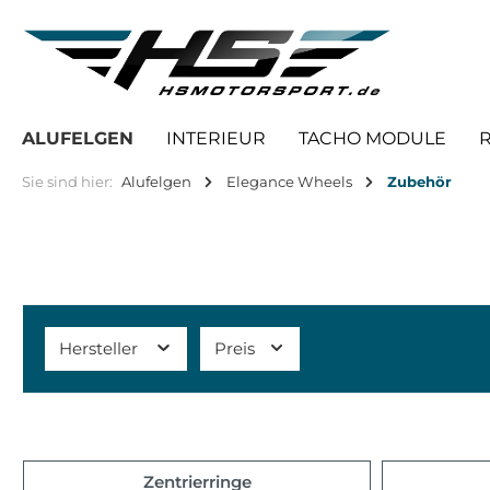
springen
Zur Hauptnavigation springen
ALUFELGEN
INTERIEUR
TACHO MODULE
Sie sind hier:
Alufelgen
Elegance Wheels
Zubehör
Hersteller
Preis
Zentrierringe