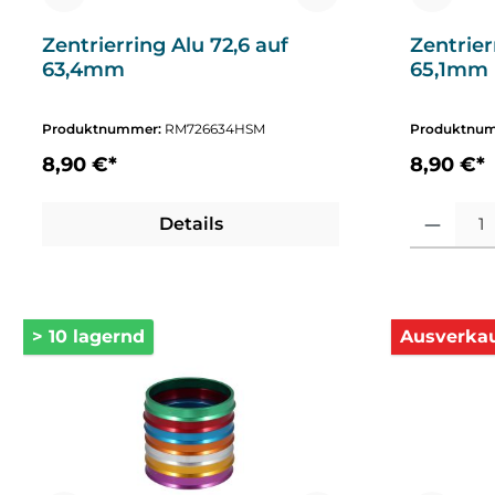
Zentrierring Alu 72,6 auf
Zentrier
63,4mm
65,1mm
Produktnummer:
RM726634HSM
Produktnu
8,90 €*
8,90 €*
Produkt Anza
Details
> 10 lagernd
Ausverkau