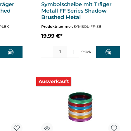
räger
Symbolscheibe mit Träger
shed
Metall FF Series Shadow
Brushed Metal
PLBK
Produktnummer:
SYMBOL-FF-SB
19,99 €*
nzahl zu erhöhen oder zu reduzieren.
chten Wert ein oder benutze die Schaltflächen um die Anzahl zu erhöhen o
Produkt Anzahl: Gib den gewünschten Wert ein oder
Stück
Ausverkauft