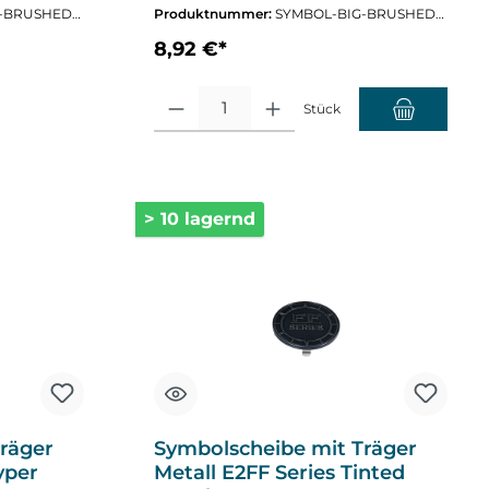
-BRUSHED-
Produktnummer:
SYMBOL-BIG-BRUSHED-
TIU
8,92 €*
Produkt Anzahl: Gib den gewünschten Wert ein oder
Stück
> 10 lagernd
räger
Symbolscheibe mit Träger
yper
Metall E2FF Series Tinted