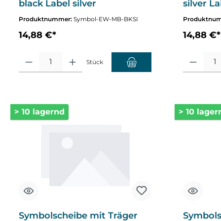
black Label silver
silver L
Produktnummer:
Symbol-EW-MB-BKSI
Produktnu
14,88 €*
14,88 €*
Produkt Anzahl: Gib den gewünschten Wert ein oder benutze die Sch
Produkt Anza
Stück
> 10 lagernd
> 10 lager
Symbolscheibe mit Träger
Symbols