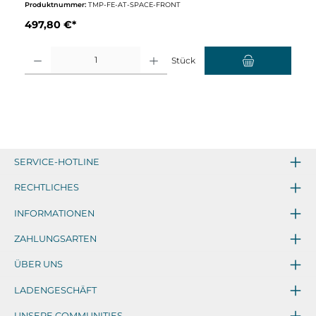
Produktnummer:
TMP-FE-AT-SPACE-FRONT
497,80 €*
Produkt Anzahl: Gib den gewünschten Wert ein oder benutze die Schaltflächen um d
Stück
SERVICE-HOTLINE
RECHTLICHES
INFORMATIONEN
ZAHLUNGSARTEN
ÜBER UNS
LADENGESCHÄFT
UNSERE COMMUNITIES