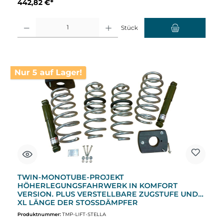
442,82 €*
Produkt Anzahl: Gib den gewünschten Wert ein oder benutze die Schaltflächen um d
Stück
Nur 5 auf Lager!
TWIN-MONOTUBE-PROJEKT
HÖHERLEGUNGSFAHRWERK IN KOMFORT
VERSION. PLUS VERSTELLBARE ZUGSTUFE UND
XL LÄNGE DER STOSSDÄMPFER
Produktnummer:
TMP-LIFT-STELLA