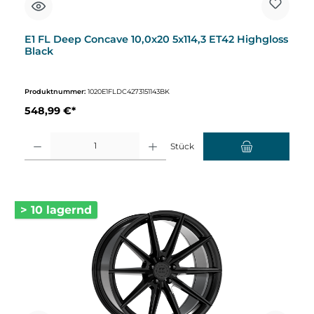
E1 FL Deep Concave 10,0x20 5x114,3 ET42 Highgloss
Black
Produktnummer:
1020E1FLDC4273151143BK
548,99 €*
Produkt Anzahl: Gib den gewünschten Wert ein oder benutze die Schaltflächen um d
Stück
> 10 lagernd