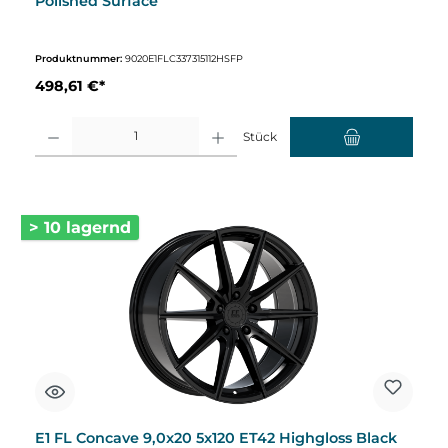
Polished Surface
Produktnummer:
9020E1FLC337315112HSFP
498,61 €*
Produkt Anzahl: Gib den gewünschten Wert ein oder benutze die Schaltflächen um d
Stück
> 10 lagernd
E1 FL Concave 9,0x20 5x120 ET42 Highgloss Black