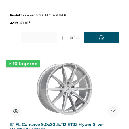
Produktnummer:
9020E1FLC337315112BK
498,61 €*
Produkt Anzahl: Gib den gewünschten Wert ein oder benutze die Schaltflächen um d
Stück
> 10 lagernd
E1 FL Concave 9,0x20 5x112 ET33 Hyper Silver