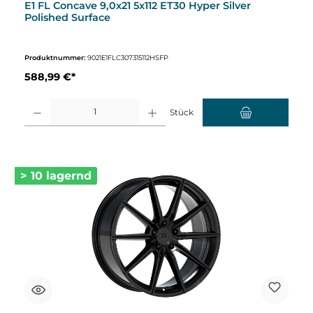
E1 FL Concave 9,0x21 5x112 ET30 Hyper Silver
Polished Surface
Produktnummer:
9021E1FLC307315112HSFP
588,99 €*
Produkt Anzahl: Gib den gewünschten Wert ein oder benutze die Schaltflächen um d
Stück
> 10 lagernd