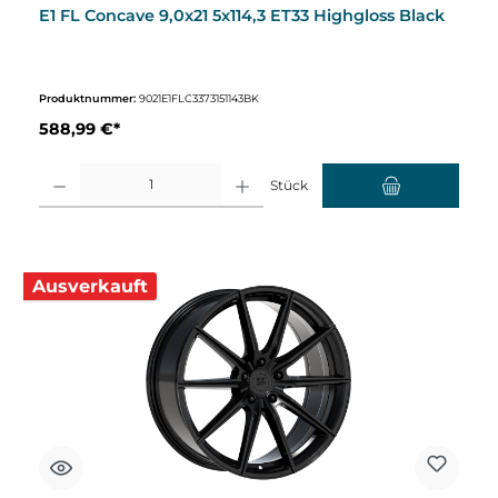
E1 FL Concave 9,0x21 5x114,3 ET33 Highgloss Black
Produktnummer:
9021E1FLC3373151143BK
588,99 €*
Produkt Anzahl: Gib den gewünschten Wert ein oder benutze die Schaltflächen um d
Stück
Ausverkauft