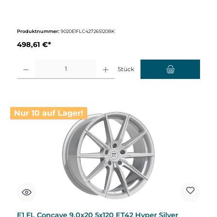
Produktnummer:
9020E1FLC427265120BK
498,61 €*
Produkt Anzahl: Gib den gewünschten Wert ein oder benutze die Schaltflächen um d
Stück
Nur 10 auf Lager!
E1 FL Concave 9,0x20 5x120 ET42 Hyper Silver