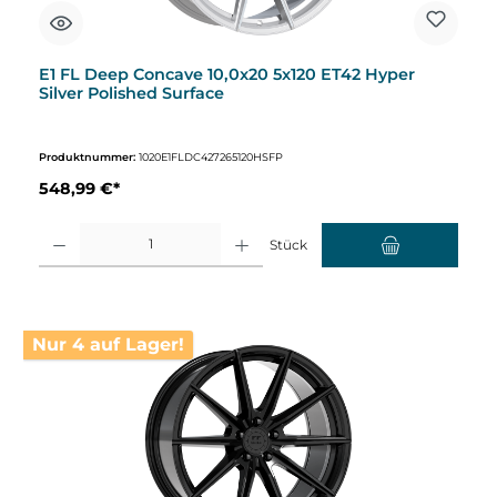
E1 FL Deep Concave 10,0x20 5x120 ET42 Hyper
Silver Polished Surface
Produktnummer:
1020E1FLDC427265120HSFP
548,99 €*
Produkt Anzahl: Gib den gewünschten Wert ein oder benutze die Schaltflächen um d
Stück
Nur 4 auf Lager!