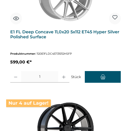
E1 FL Deep Concave 11,0x20 5x112 ET45 Hyper Silver
Polished Surface
Produktnummer:
1120E1FLDC457315112HSFP
599,00 €*
Produkt Anzahl: Gib den gewünschten Wert ein oder benutze die Schaltflächen um d
Stück
Nur 4 auf Lager!