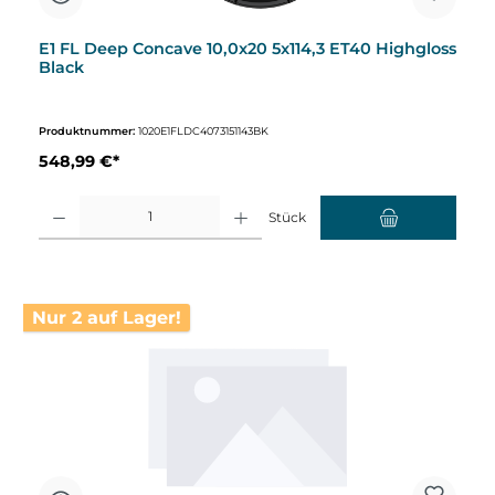
E1 FL Deep Concave 10,0x20 5x114,3 ET40 Highgloss
Black
Produktnummer:
1020E1FLDC4073151143BK
548,99 €*
Produkt Anzahl: Gib den gewünschten Wert ein oder benutze die Schaltflächen um d
Stück
Nur 2 auf Lager!