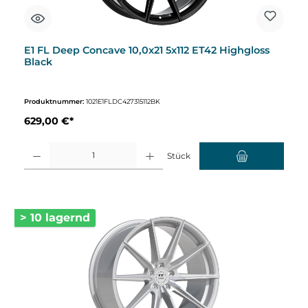
E1 FL Deep Concave 10,0x21 5x112 ET42 Highgloss
Black
Produktnummer:
1021E1FLDC427315112BK
629,00 €*
Produkt Anzahl: Gib den gewünschten Wert ein oder benutze die Schaltflächen um d
Stück
> 10 lagernd