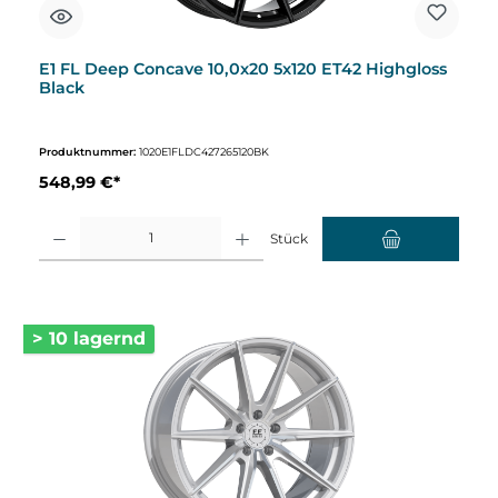
E1 FL Deep Concave 10,0x20 5x120 ET42 Highgloss
Black
Produktnummer:
1020E1FLDC427265120BK
548,99 €*
Produkt Anzahl: Gib den gewünschten Wert ein oder benutze die Schaltflächen um d
Stück
> 10 lagernd