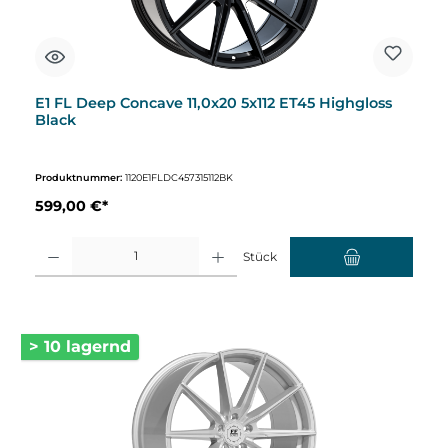
E1 FL Deep Concave 11,0x20 5x112 ET45 Highgloss
Black
Produktnummer:
1120E1FLDC457315112BK
599,00 €*
Produkt Anzahl: Gib den gewünschten Wert ein oder benutze die Schaltflächen um d
Stück
> 10 lagernd