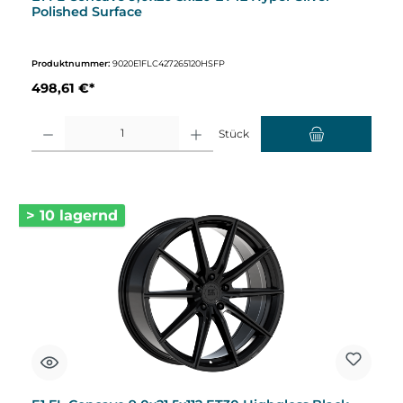
Polished Surface
Produktnummer:
9020E1FLC427265120HSFP
498,61 €*
Produkt Anzahl: Gib den gewünschten Wert ein oder benutze die Schaltflächen um d
Stück
> 10 lagernd