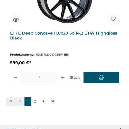
E1 FL Deep Concave 11,0x20 5x114,3 ET47 Highgloss
Black
Produktnummer:
1120E1FLDC4773151143BK
599,00 €*
Produkt Anzahl: Gib den gewünschten Wert ein oder benutze die Schaltflächen um d
Stück
1
2