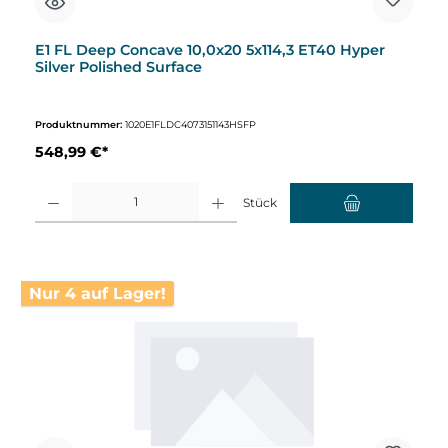
E1 FL Deep Concave 10,0x20 5x114,3 ET40 Hyper
Silver Polished Surface
Produktnummer:
1020E1FLDC4073151143HSFP
548,99 €*
Produkt Anzahl: Gib den gewünschten Wert ein oder benutze die Schaltflächen um d
Stück
Nur 4 auf Lager!