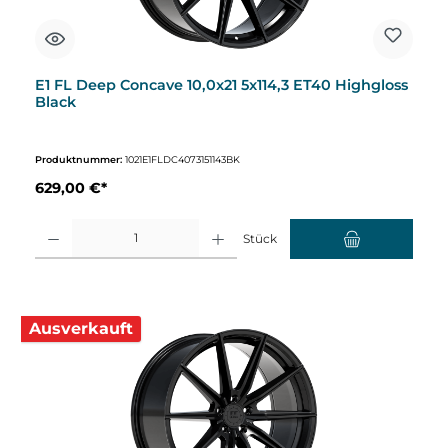
E1 FL Deep Concave 10,0x21 5x114,3 ET40 Highgloss
Black
Produktnummer:
1021E1FLDC4073151143BK
629,00 €*
Produkt Anzahl: Gib den gewünschten Wert ein oder benutze die Schaltflächen um d
Stück
Ausverkauft