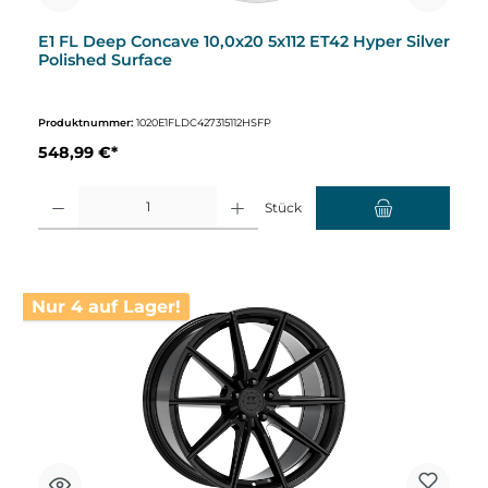
E1 FL Deep Concave 10,0x20 5x112 ET42 Hyper Silver
Polished Surface
Produktnummer:
1020E1FLDC427315112HSFP
548,99 €*
Produkt Anzahl: Gib den gewünschten Wert ein oder benutze die Schaltflächen um d
Stück
Nur 4 auf Lager!