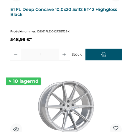
E1 FL Deep Concave 10,0x20 5x112 ET42 Highgloss
Black
Produktnummer:
1020E1FLDC427315112BK
548,99 €*
Produkt Anzahl: Gib den gewünschten Wert ein oder benutze die Schaltflächen um d
Stück
> 10 lagernd