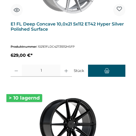
E1 FL Deep Concave 10,0x21 5x112 ET42 Hyper Silver
Polished Surface
Produktnummer:
1021E1FLDC427315112HSFP
629,00 €*
Produkt Anzahl: Gib den gewünschten Wert ein oder benutze die Schaltflächen um d
Stück
> 10 lagernd