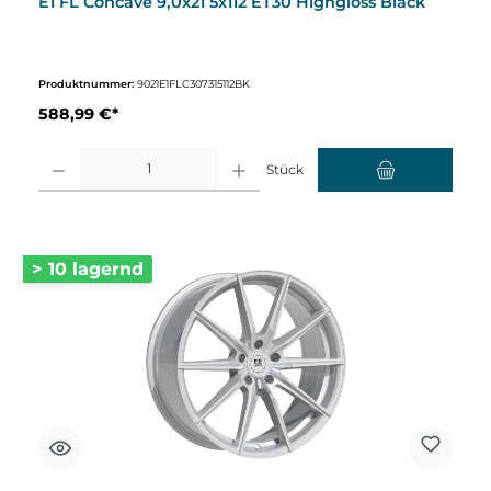
E1 FL Concave 9,0x21 5x112 ET30 Highgloss Black
Produktnummer:
9021E1FLC307315112BK
588,99 €*
Produkt Anzahl: Gib den gewünschten Wert ein oder benutze die Schaltflächen um d
Stück
> 10 lagernd