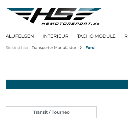
springen
Zur Hauptnavigation springen
ALUFELGEN
INTERIEUR
TACHO MODULE
R
Sie sind hier:
Transporter Manufaktur
Ford
Transit / Tourneo