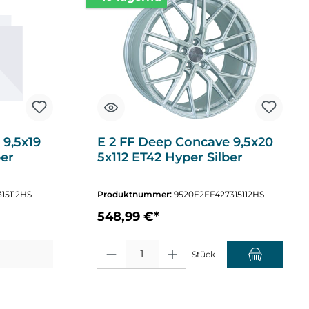
 9,5x19
E 2 FF Deep Concave 9,5x20
ber
5x112 ET42 Hyper Silber
15112HS
Produktnummer:
9520E2FF427315112HS
548,99 €*
Produkt Anzahl: Gib den gewünschten Wert ein oder
Stück