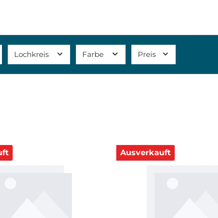
Lochkreis
Farbe
Preis
ft
Ausverkauft