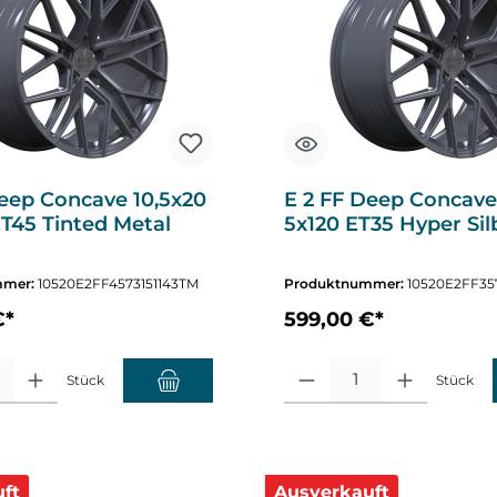
Deep Concave 10,5x20
E 2 FF Deep Concave
ET45 Tinted Metal
5x120 ET35 Hyper Sil
mmer:
10520E2FF4573151143TM
Produktnummer:
10520E2FF35
€*
599,00 €*
altflächen um die Anzahl zu erhöhen oder zu reduzieren.
hl: Gib den gewünschten Wert ein oder benutze die Schaltflächen um die A
Produkt Anzahl: Gib den gewüns
Stück
Stück
ft
Ausverkauft