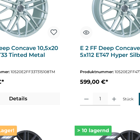
Deep Concave 10,5x20
E 2 FF Deep Concave
33 Tinted Metal
5x112 ET47 Hyper Sil
mmer:
10520E2FF337315108TM
Produktnummer:
10520E2FF477
€*
599,00 €*
Produkt Anzahl: Gib den gewüns
Details
Stück
Lager!
> 10 lagernd