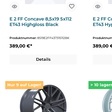
E 2 FF Concave 8,5x19 5x112
E 2 FF C
ET43 Highgloss Black
ET43 Hyp
Produktnummer:
8519E2FF437315112BK
Produktnu
389,00 €*
389,00 
Details
Nur 9 auf Lager!
> 10 lager