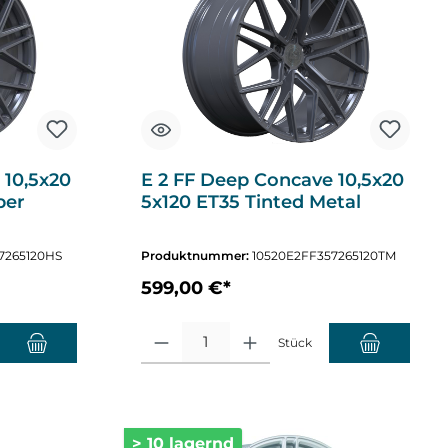
 10,5x20
E 2 FF Deep Concave 10,5x20
ber
5x120 ET35 Tinted Metal
7265120HS
Produktnummer:
10520E2FF357265120TM
599,00 €*
nzahl zu erhöhen oder zu reduzieren.
chten Wert ein oder benutze die Schaltflächen um die Anzahl zu erhöhen o
Produkt Anzahl: Gib den gewünschten Wert ein oder
Stück
> 10 lagernd