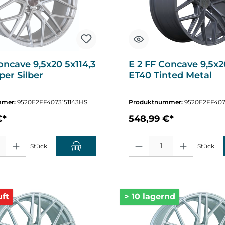
oncave 9,5x20 5x114,3
E 2 FF Concave 9,5x2
er Silber
ET40 Tinted Metal
mmer:
9520E2FF4073151143HS
Produktnummer:
9520E2FF407
€*
548,99 €*
hl: Gib den gewünschten Wert ein oder benutze die Schaltflächen um die A
Produkt Anzahl: Gib den gewüns
Stück
Stück
ft
> 10 lagernd