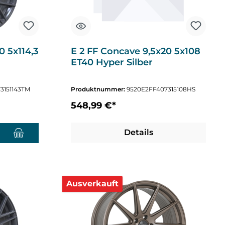
0 5x114,3
E 2 FF Concave 9,5x20 5x108
ET40 Hyper Silber
3151143TM
Produktnummer:
9520E2FF407315108HS
548,99 €*
nzahl zu erhöhen oder zu reduzieren.
chten Wert ein oder benutze die Schaltflächen um die Anzahl zu erhöhen o
Details
Ausverkauft