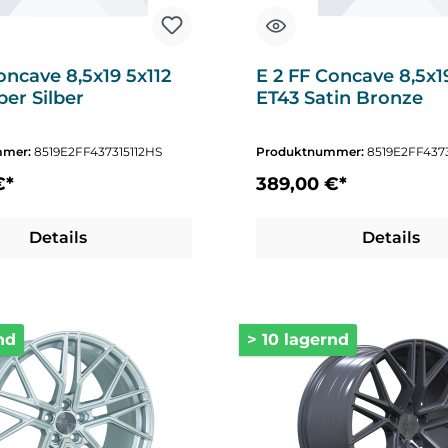
oncave 8,5x19 5x112
E 2 FF Concave 8,5x1
er Silber
ET43 Satin Bronze
mmer:
8519E2FF437315112HS
Produktnummer:
8519E2FF437
€*
389,00 €*
Details
Details
nd
> 10 lagernd