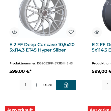
E 2 FF Deep Concave 10,5x20
E 2 FF 
5x114,3 ET45 Hyper Silber
5x114,3 
Produktnummer:
10520E2FF4573151143HS
Produktnu
599,00 €*
599,00 
Produkt Anzahl: Gib den gewünschten Wert ein oder benutze die Sch
Produkt Anza
Stück
Ausverkauft
Ausverkau