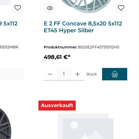
9 5x112
E 2 FF Concave 8,5x20 5x112
ET45 Hyper Silber
315112MBR
Produktnummer:
8520E2FF457315112HS
498,61 €*
Produkt Anzahl: Gib den gewünschten Wert ein oder
Stück
Ausverkauft