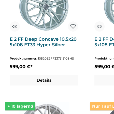
E 2 FF Deep Concave 10,5x20
E 2 FF 
5x108 ET33 Hyper Silber
5x108 ET
Produktnummer:
10520E2FF337315108HS
Produktnu
599,00 €*
599,00 
Details
> 10 lagernd
Nur 1 auf 