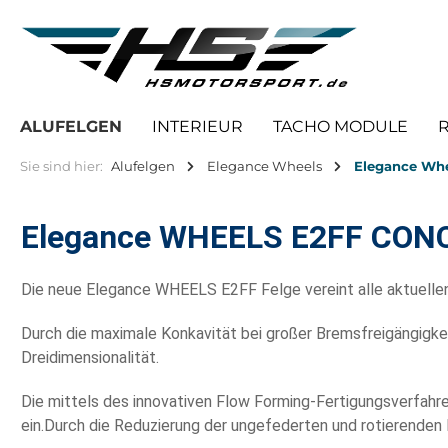
springen
Zur Hauptnavigation springen
ALUFELGEN
INTERIEUR
TACHO MODULE
Sie sind hier:
Alufelgen
Elegance Wheels
Elegance Whe
Elegance WHEELS E2FF CON
Die neue Elegance WHEELS E2FF Felge vereint alle aktuelle
Durch die maximale Konkavität bei großer Bremsfreigängigke
Dreidimensionalität.
Die mittels des innovativen Flow Forming-Fertigungsverfahre
ein.Durch die Reduzierung der ungefederten und rotierenden 