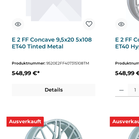
E 2 FF Concave 9,5x20 5x108
E 2 FF C
ET40 Tinted Metal
ET40 Hyp
Produktnummer:
9520E2FF407315108TM
Produktnu
548,99 €*
548,99 
Produkt Anza
Details
Ausverkauft
Ausverkau