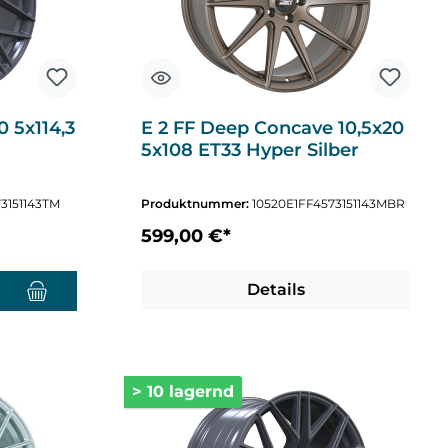
0 5x114,3
E 2 FF Deep Concave 10,5x20
5x108 ET33 Hyper Silber
3151143TM
Produktnummer:
10520E1FF4573151143MBR
599,00 €*
nzahl zu erhöhen oder zu reduzieren.
chten Wert ein oder benutze die Schaltflächen um die Anzahl zu erhöhen o
Details
> 10 lagernd