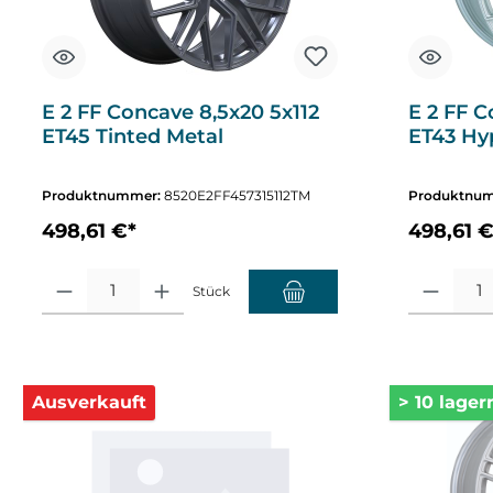
E 2 FF Concave 8,5x20 5x112
E 2 FF C
ET45 Tinted Metal
ET43 Hyp
Produktnummer:
8520E2FF457315112TM
Produktnu
498,61 €*
498,61 €
Produkt Anzahl: Gib den gewünschten Wert ein oder benutze die Sch
Produkt Anza
Stück
Ausverkauft
> 10 lager