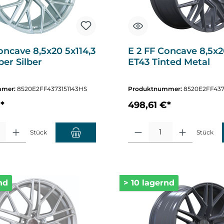
oncave 8,5x20 5x114,3
E 2 FF Concave 8,5x2
er Silber
ET43 Tinted Metal
mmer:
8520E2FF4373151143HS
Produktnummer:
8520E2FF437
*
498,61 €*
altflächen um die Anzahl zu erhöhen oder zu reduzieren.
hl: Gib den gewünschten Wert ein oder benutze die Schaltflächen um die A
Produkt Anzahl: Gib den gewüns
Stück
Stück
nd
> 10 lagernd