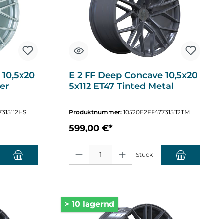
 10,5x20
E 2 FF Deep Concave 10,5x20
ber
5x112 ET47 Tinted Metal
315112HS
Produktnummer:
10520E2FF477315112TM
599,00 €*
chten Wert ein oder benutze die Schaltflächen um die Anzahl zu erhöhen o
Produkt Anzahl: Gib den gewünschten Wert ein oder
Stück
> 10 lagernd