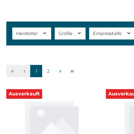
Hersteller
Größe
Einpresstiefe
1
2
Ausverkauft
Ausverkau